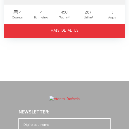
4
4
450
287
3
Quartos
Banheiros
Total m²
Útil m²
Vagas
MAIS DETALHES
NEWSLETTER: