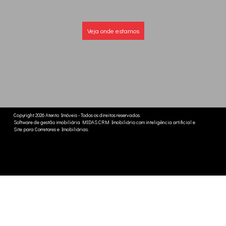
Veja onde estamos
Copyright 2026
Atento Imóveis
- Todos os direitos reservados.
Software de gestão imobiliária
MIDAS
CRM Imobiliário com inteligência artificial
e
Site para Corretores e Imobiliárias
.