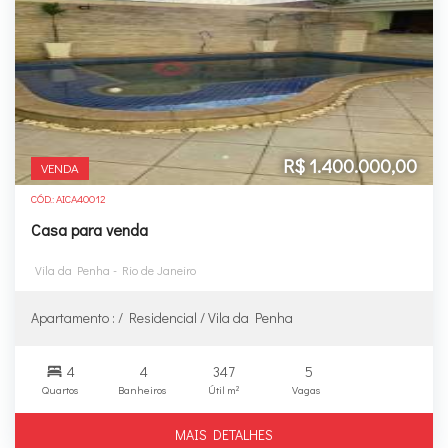
R$ 1.400.000,00
VENDA
CÓD.: AICA40012
Casa para venda
Vila da Penha - Rio de Janeiro
Apartamento : / Residencial / Vila da Penha
4
4
347
5
Quartos
Banheiros
Útil m²
Vagas
MAIS DETALHES