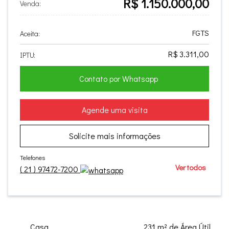
R$ 1.150.000,00
Venda:
FGTS
Aceita:
R$ 3.311,00
IPTU:
Contato por Whatsapp
Agende uma visita
Solicite mais informações
Telefones
Ver todos
(
21
)
97472-7200
Casa
231 m² de Área Útil