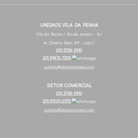
UNIDADE VILA DA PENHA
Vila da Penha / Rio de Janeiro - RJ
Av. Oliveira Belo, 411 - Loja C
(
21
)
3738-3910
(
21
)
97472-7200
contato@atentoimoveis.com
SETOR COMERCIAL
(
21
)
3738-3910
(
21
)
97021-2353
contato@atentoimoveis.com