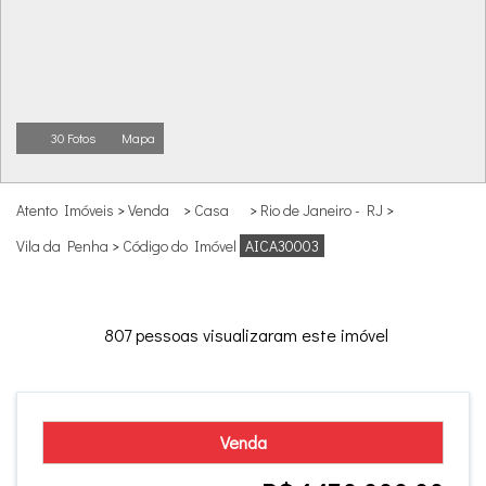
30 Fotos
Mapa
Atento Imóveis
>
Venda
>
Casa
>
Rio de Janeiro - RJ
>
Vila da Penha
>
Código do Imóvel
AICA30003
807 pessoas visualizaram este imóvel
Venda