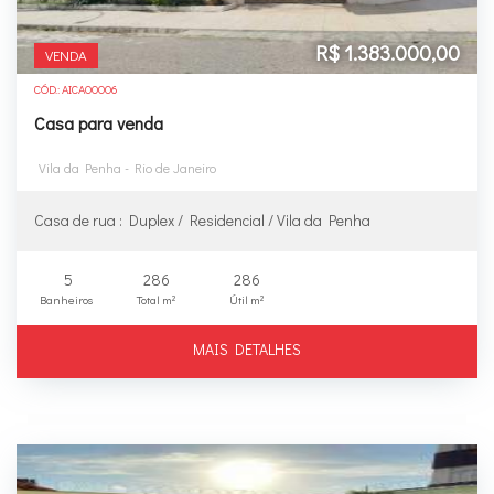
R$ 1.383.000,00
VENDA
CÓD.: AICA00006
Casa para venda
Vila da Penha - Rio de Janeiro
Casa de rua : Duplex / Residencial / Vila da Penha
5
286
286
Banheiros
Total m²
Útil m²
MAIS DETALHES